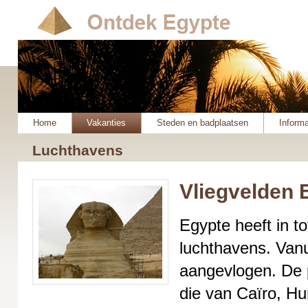
Home
Vakanties
Steden en badplaatsen
Informa
Luchthavens
Vliegvelden 
Egypte heeft in to
luchthavens. Van
aangevlogen. De p
die van Caïro, H