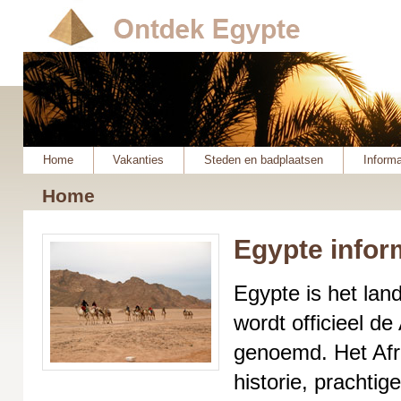
Home
Vakanties
Steden en badplaatsen
Informa
Home
Egypte infor
Egypte is het land
wordt officieel d
genoemd. Het Afri
historie, prachti